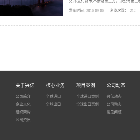
交;不支付货币;不涉及第三方，即没有第三
发布时间:
2016
-
09
-
06
浏览次数：
212
用。 兴亿国际 广义的易货是指交易双方
付。其特征是:一次交换的货物价值不必完全
货贸易可以节约外汇，有利于外汇紧缺的国
场，不仅如此，易货贸易的商品组合通常是
汇，可以避免汇价波动带来的负面影响。 (
关于兴亿
核心业务
项目案例
公司动态
公司简介
全球进口
全球进口案例
兴亿动态
企业文化
全球出口
全球出口案例
公司动态
组织架构
常见问题
公司资质