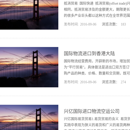
抵消贸易 国际快递 抵消贸易(offset 
相同，抵消贸易涉及的金额更大，期限更长
的很多产业巨头都以这种方式在全世界范围
发布时间:
2016
-
09
-
06
浏览次数：
183
市场及廉价材料、能源稳定供应渠道的过程中，抵消
offset)。采用直接抵消时，双方建立
或零部件。这种贸易方式通常与许可贸易、技术
participation)或“工业合作”(indu
国际物流进口到香港大陆
应承诺购回的是与其出口产品不相干的商品
国际物流经营费用，开辟新的市场，增加贸易机会
杂，由于双方交...
为“平行贸易”。具体做法是进出口双方签
购产品的种类、价格、数量和交货期，既可
发布时间:
2016
-
09
-
06
浏览次数：
274
小额的交易常采取 第一种做法，复杂的大
方，但要对第三方是否履约承担责任。国际
中，先出口方需要在此合同中做出购买回头
部从先进口国购买回头货。 互购不是单
兴亿国际进口物流空运公司
或付款交单(D/P)的方式结算货款，分
兴亿国际易货贸易1.易货贸易的含义 易货贸易
进行 国际...
实践中表现为狭义的易货和广义的易货两种