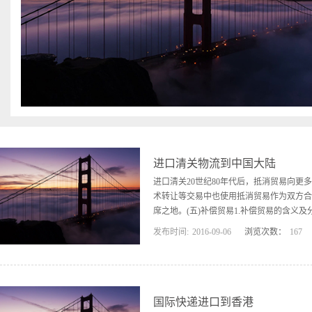
“平行贸易”。具体做法是
部分出口所得购买对方
另做规定。简单、小额
各国习惯，先出口方还
方是否履约承担责任。
个既独立又相互联系的合
承诺。之后，双方将选
一部分或全部从先进口
现汇交易。互购贸易双
进口清关物流到中国大陆
方式结算货款，分别收取
求有相互联系，也不要
进口清关20世纪80年代后，抵消贸易向
术转让等交易中也使用抵消贸易作为双方合
席之地。(五)补偿贸易1.补偿贸易的含义及分类 进口
发布时间:
2016
-
09
-
06
浏览次数：
167
口设备，以返销产品或劳务所得的价款分期偿
接产品补偿、间接产品补偿和劳务补偿。 
方承诺购买一定数量或金额的由该a备直接
所需时，交易双方可在协议中约定用其他产
国际快递进口到香港