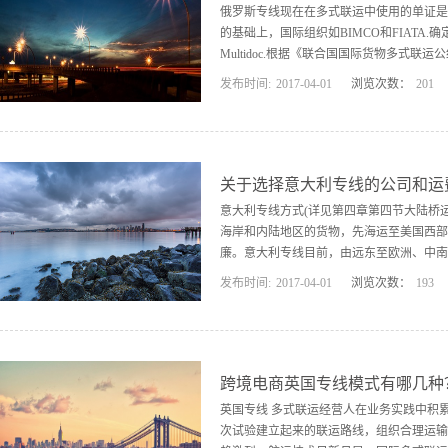
的，则是多式联运经营人的责任，赔偿时不
俄罗斯专线现在在多式联运中使用的单证是
的基础上，国际组织如BIMCO和FIATA.确定
Multidoc.根据《联合国国际货物多式
发布时间:
2017
-
04
-
01
浏览次数：
201
货物并负责按照合同条款交付货物的单据”
专线 (1)货物品类、识别货物所必需的
等。办，_’、’ (2)货物外表状况。咬夕，
运人指定收货人，收货人的名称。(6)多式联
关于选择意大利专线的公司和运
期或期间(9)表示该多式联运单据为可转让或不
意大利专线方式(详见第四章第四节大陆桥运输
海岸和内陆地区的货物，先海运至美国西部
廉。意大利专线目前，由远东至欧洲、中南
发布时间:
2017
-
04
-
01
浏览次数：
193
式联运单据国际多式联运单据的定义与内容国际多式联运单
征之一。/使用国际多式联运单据，货物在
证了国际多式联运的一次托运、一张单据、
在没有可适用的公约的情况下，并不存在国
跨境电商英国专线模式有哪几种
英国专线 多式联运经营人在业务实践中积
次试验建立起来的联运路线，组织合理运输