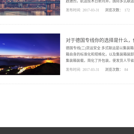
趋激烈，航运技术日新月异，国际多式联运
发布时间:
2017
-
03
-
31
浏览次数：
172
国专线它具有安全、迅速、简便、节省费用
联运这是国际多式联运的一种形式。其做法
桥运输 陆桥运输是国际多式联运最主要的
上的陆桥运输分为大陆桥、小陆桥和微桥运
对于德国专线你的选择是什么，
德国专线(二)货运安全 多式联运是以集装
箱自身的标准化和规格化，以及集装箱装卸
集装箱装载，简化了外包装，使发货人节省
发布时间:
2017
-
03
-
31
浏览次数：
84
(五)收汇提早，.}Nl 货物装上第一程
货物装船后才能取得装运单据，然后再去办