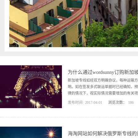
据荷兰合作银行在2012年年初发布的数据，从2005年到2011年，全球谷物
增加了两倍，从700亿美元增长到2 100亿美元。2011年，国际大豆贸易量首
到2.3亿吨。其中，仅中国在当年的大豆进...
64万吨。国际谷物与大豆航线主要包括美国至东亚、南美至东亚以及澳洲至东
煤炭航线.‘ 国际货代 在国际煤炭贸易中，主要出口国有澳大利亚、美国、印
非洲国家，主要进口国有中国、日本、印度等。2011年，国际煤炭贸易量
，根据中国海关总署公布的数据，2011年中国煤炭进口量达到1.82亿吨，超越日
吨的煤炭进口量，跃居世界第一。根据国际煤炭贸易格局，煤炭航线主要为澳洲
线、非洲至亚洲航线等。 (三)我国的主要海运航线国际货代 I.近洋航线(1)
港、澳门地区。
为什么通过wordsunny订购新
新加坡专线如经双方明确协议，每种运输方
明。如在签发多式联运单据时已经确知，预
律的情况下，视实际情况需要增加的有关项目
发布时间:
2017
-
04
-
01
浏览次数：
186
容，只要不影响多式联运各当事人之间的利
营人或其代理人或代表根据托运人提供的有
提供的货物品类、标志一件数、尺码、数量
息不准确或不真实造成的，该损失应由托运
海淘网站如何解决俄罗斯专线的