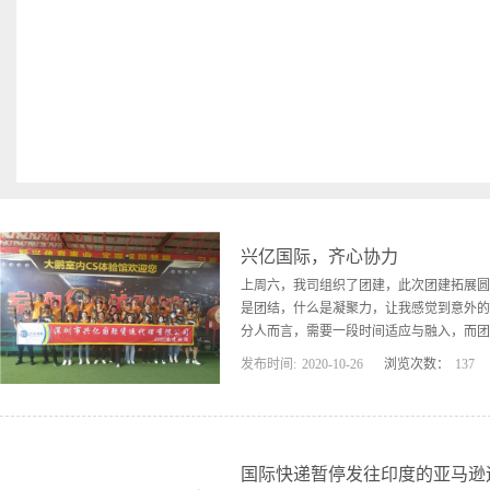
的公司动态浏览一下关于我司代理的渠道信息。 作为UPS代理商在
价优惠很多， 同时，小编也说过很多次，但凡货物直飞到大陆的我司
我司只是帮客户先垫付税金，等税单出来是客户要自己承担...
查看更多>>
的。不要等税单出来了客户觉得税金高不接受，这个税金是客户需自
很高的进口税费，我司只是垫付.作为UPS代理商为什么说服务方面
户需要自己去查件出现问题很多快递公司都敷衍了事，而我司不需要
天都会查询物流状态并告诉客户，如果货物出现问题，我司也会协助
收到很多好评。UPS的时效主要针对于取件地，清关时间，检验检查等
作日，最近欧洲国家疫情严重，德国法国都开始封城， 货物经过德国
误，还请各位客户知悉。 现在药品如果没有药证的情况下，我司是不
兴亿国际，齐心协力
没有药性成分是可以运输的，如果低报瞒报货物不仅会被海关查扣，同
所以我司一直强调客户不要低保瞒报，有些客户会问，UPS对于货物
上周六，我司组织了团建，此次团建拓展圆
单件货物重量不可能超过30KG，货值价格高可购买保险。 如果想知
是团结，什么是凝聚力，让我感觉到意外的
项可以关注我司的微信公众号哦。
分人而言，需要一段时间适应与融入，而团
发布时间:
2020
-
10
-
26
浏览次数：
137
的是由此产生的工作默契，或许是工作思路
种归属感，深怀感激！相逢是缘，相处更是
不可思议事，但是就如同“挑战不可能”的
我们是一群人在奋斗，有很多同伴在帮你度
国际快递暂停发往印度的亚马逊