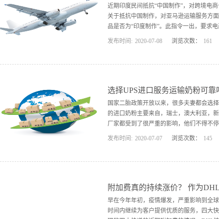
作、不放弃不抛弃的精神鼓舞人心，奉献精
近期印度民间抵抗“中国制作”，对跨境电
份力量。工作、生活和游戏的相似之处，都
关于抵抗中国制作，对亚马逊运输服务方面又
棒的团队。一艘船，一家人，一个方向，一起前
品是否为“印度制作”。此指令一出，要求电
发布时间:
2020
-
07
-
08
浏览次数：
161
，约束中国产品的销售。这几年，中国产品
途，例如亚马逊印度站，有数据表明，亚马
FBA卖家设立仓库，所以客户购买产品都会
往印度亚马逊仓库的头程运输有必要通过国
选择UPS进口服务运输奶粉可靠
化，将暂停中国发往印度货品的收取。 官
国家二胎政策开放以来，很多夫妻都会选择
中发生了严重的清关延误，这导致了印度全
的进口奶粉主要来自，瑞士，澳大利亚，新
他国际快递来解决头程运送的问题，例如我司
厂家都受到了很严重的影响，他们不得不停
发布时间:
2020
-
07
-
07
浏览次数：
145
物流公司帮忙进口奶粉。 那么有客户问找U
次燃油附加费，但是我司取消跟客户收附加
题？ 那就是你不太了解UPS这个国际快递，
效一般可控在2-4个工作日，4.我司是U
附加费真的持续涨价？ 作为DH
果进口的奶粉到香港，我们会可以提供代理
早在今年年初，疫情爆发，严重影响到全球
段，所以我司建议整箱购买奶粉囤着，毕竟
时间内继续为客户提供优质的服务，四大快
前他们还未能给出具...