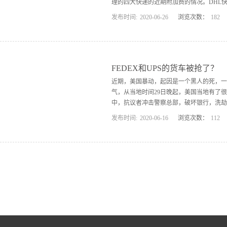
理的四大快递的近期附加费的情况。DHL快
发布时间:
2020
-
06
-
26
浏览次数：
182
们燃油价格最初相应的上涨，下调或取消。DHL香港
陆燃油费用：从2020年06.22日到2020年06.
2020.06.22到2020.06.28日上
清关能力最强，如果发荷兰，比利时，TNT
FEDEX和UPS的货车被抢了？
美洲，美国适合DHL，清关能力强。 兴亿
近期，美国暴动，起因是一个黑人的死，一
我司建议选择兴亿国际代理的...
气，从当地时间29日晚起，美国当地有了
中，抗议者冲击警察总部，破坏银行，洗劫商
发布时间:
2020
-
06
-
16
浏览次数：
112
客户表示，现在UPS提货后，物流更新较
出以下建议：1.购买保险，包括暴乱险，我
降低风险。 我司会量身定制包装，降低货损
空派的渠道都受到了影响，同时最近FEDEX
势： 全程空运，货物全程扫码跟踪，量身定