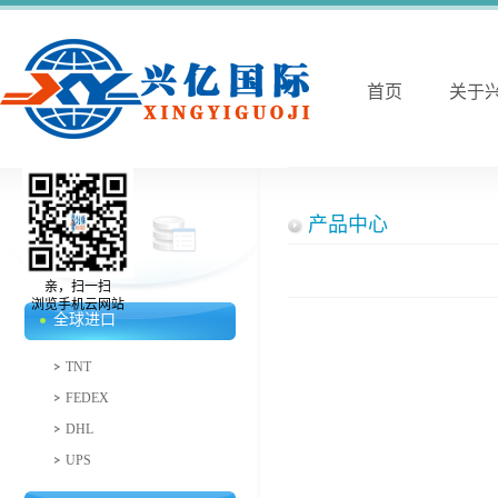
首页
关于
核心业务
产品中心
Products
亲，扫一扫
浏览手机云网站
全球进口
TNT
FEDEX
DHL
UPS