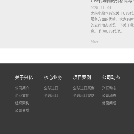
UPS代理商的价格高吗
2020
-
11
-
04
之前小编也有说关于UPS
服务方面的优势，大家有时
的公司动态浏览一下关于我
息。 作为UPS代理...
More
商在价格方面肯定是比公布
时，小编也说过很多次，但
的我司都不包清关不包税，
垫付税金，等税单出来是客
不要等税单出来了客户觉得
关于兴亿
核心业务
项目案例
公司动态
个税金是客户需自觉承担有
进口税费，我司只是垫付.作
公司简介
全球进口
全球进口案例
兴亿动态
什么说服务方面比其他公司
企业文化
全球出口
全球出口案例
公司动态
自己去查件出现问题很多快
组织架构
事，而我司不需要客户自己
常见问题
查询物流状态并告诉客户，
公司资质
题，我司也会协助客户解决
多好评。UPS的时效主要
时间，检验检查等一般时效在
最近欧洲国家疫情严重，德