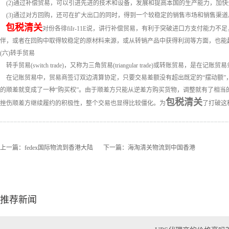
(2)通过补偿贸易，可以引进先进的技术和设备，发展和提高本国的生产能力，加
(3)通过对方回购，还可在扩大出口的同时，得到一个较稳定的销售市场和销售渠道
包税清关
对份各徘fiIr-11E说，讲行补偿贸易，有利于突破进口方支付能
伴，或者在回购中取得较稳定的原材料来源，或从转销产品中获得利润等方面，也能
(六)转手贸易
转手贸易(switch trade)，又称为三角贸易(triangular trade)或转账贸易，
在记账贸易中，贸易商签订双边清算协定，只要交易差额没有超出既定的“摆动额”
的顺差就变成了一种“购买权”。由于顺差方只能从逆差方购买货物，调整就有了相
包税清关
挫伤顺差方继续履约的积极性，整个交易也显得比较僵化。为
了打破这
上一篇：
fedex国际物流到香港大陆
下一篇：
海淘清关物流到中国香港
推荐新闻