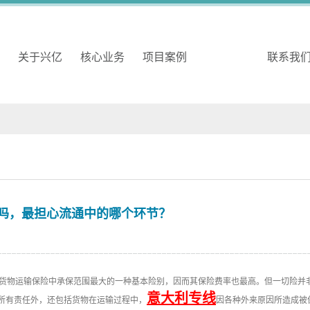
关于兴亿
核心业务
项目案例
公司动态
联系我
吗，最担心流通中的哪个环节？
sks)是海洋货物运输保险中承保范围最大的一种基本险别，因而其保险费率也最高。但一
意大利专线
的所有责任外，还包括货物在运输过程中，
因各种外来原因所造成被