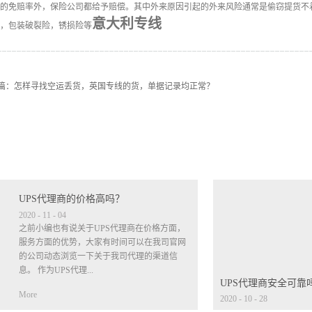
的免赔率外，保险公司都给予赔偿。其中外来原因引起的外来风险通常是偷窃提货不
意大利专线
，包装破裂险，锈损险等
篇：
怎样寻找空运丢货，英国专线的货，单据记录均正常？
UPS代理商的价格高吗？
2020
-
11
-
04
之前小编也有说关于UPS代理商在价格方面，
服务方面的优势，大家有时间可以在我司官网
的公司动态浏览一下关于我司代理的渠道信
息。 作为UPS代理...
UPS代理商安全可靠
More
2020
-
10
-
28