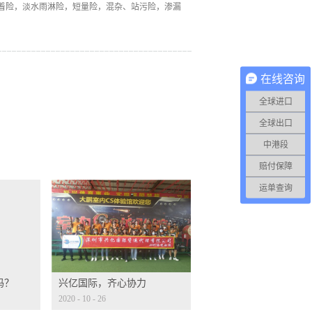
着险，淡水雨淋险，短量险，混杂、站污险，渗漏
在线咨询
全球进口
全球出口
中港段
赔付保障
运单查询
吗？
兴亿国际，齐心协力
2020
-
10
-
26