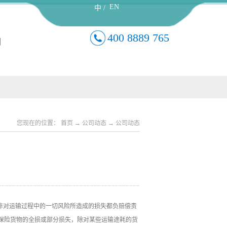
EN
中 /
400 8889 765
们
您现在的位置：
首页
→
公司动态
→
公司动态
切险并非对运输过程中的一切风险所造成的损失都负赔偿责
保险货物的全损或部分损失，除对某些运输途耗的货