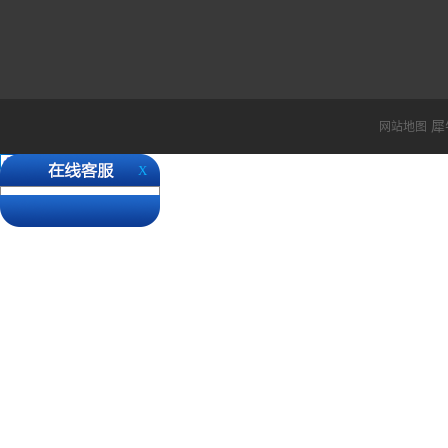
题，我司也会协助客户解决
多好评。UPS的时效主要
时间，检验检查等一般时效在
最近欧洲国家疫情严重，德
城， 货物经过德国国家都
还请各位客户知悉。 ...
犀
网站地图
X