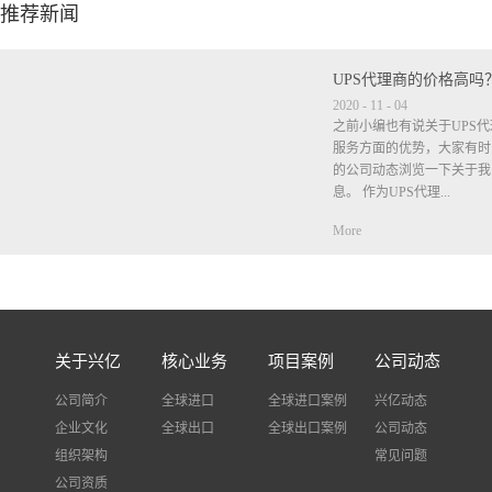
推荐新闻
UPS代理商的价格高吗
2020
-
11
-
04
之前小编也有说关于UPS
服务方面的优势，大家有时
的公司动态浏览一下关于我
息。 作为UPS代理...
More
商在价格方面肯定是比公布
时，小编也说过很多次，但
的我司都不包清关不包税，
垫付税金，等税单出来是客
不要等税单出来了客户觉得
关于兴亿
核心业务
项目案例
公司动态
个税金是客户需自觉承担有
进口税费，我司只是垫付.作
公司简介
全球进口
全球进口案例
兴亿动态
什么说服务方面比其他公司
企业文化
全球出口
全球出口案例
公司动态
自己去查件出现问题很多快
组织架构
事，而我司不需要客户自己
常见问题
查询物流状态并告诉客户，
公司资质