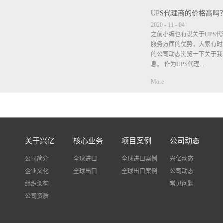
UPS代理商的价格高吗
2020
-
11
-
04
之前小编也有说关于UPS
服务方面的优势，大家有时
的公司动态浏览一下关于我
息。 作为UPS代理...
More
商在价格方面肯定是比公布
时，小编也说过很多次，但
的我司都不包清关不包税，
垫付税金，等税单出来是客
不要等税单出来了客户觉得
关于兴亿
核心业务
项目案例
公司动态
个税金是客户需自觉承担有
进口税费，我司只是垫付.作
公司简介
全球进口
全球进口案例
兴亿动态
什么说服务方面比其他公司
企业文化
全球出口
全球出口案例
公司动态
自己去查件出现问题很多快
组织架构
事，而我司不需要客户自己
常见问题
查询物流状态并告诉客户，
公司资质
题，我司也会协助客户解决
多好评。UPS的时效主要