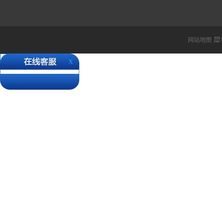
时间，检验检查等一般时效在
最近欧洲国家疫情严重，德
城， 货物经过德国国家都
还请各位客户知悉。 ...
犀
网站地图
X