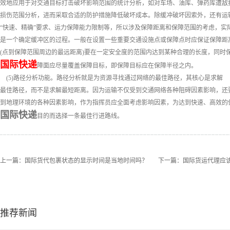
效地应用于对交通目标打击破坏影响范围的统计分析，如对车场、油库、弹药库遭敌
损伤范围分析，进而采取合适的防护措施降低破坏成本。除缓冲破坏因索外，还有运
“快速、精确”要求、运力保障能力限制等，所以涉及保障距离和保障范围的考虑，实
是一个确定缓冲区的过程。一般在设置一些重要交通设施点或保障点时应保证保障距
(点到保障范围周边的最远距离)要在一定安全度的范围内达到某种合理的长度，同时
国际快递
障面应尽量覆盖保障目标，即保障目标应在保障半径之内。
(5)路径分析功能。路径分析就是为资源寻找通过网络的最佳路径，其核心是求解
最佳路径，而不是求解最短距离。因为运输不仅受到交通网络各种阻碍因素影响，还
到地理环境的各种因素影响，作为指挥员应全面考虑影响因素，为达到快速、高效的
国际快递
目的而选择一条最佳行进路线。
上一篇：
国际货代包裹状态的显示时间是当地时间吗？
下一篇：
国际货运代理应
推荐新闻