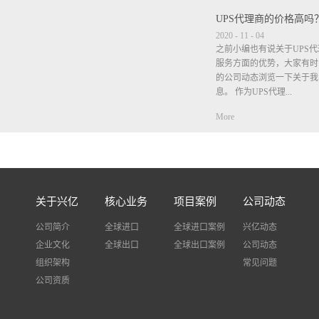
UPS代理商的价格高吗
2020
-
11
-
04
之前小编也有说关于UPS
服务方面的优势，大家有时
的公司动态浏览一下关于我
息。 作为UPS代理...
More
商在价格方面肯定是比公布
时，小编也说过很多次，但
的我司都不包清关不包税，
垫付税金，等税单出来是客
不要等税单出来了客户觉得
关于兴亿
核心业务
项目案例
公司动态
个税金是客户需自觉承担有
进口税费，我司只是垫付.作
公司简介
全球进口
全球进口案例
兴亿动态
什么说服务方面比其他公司
企业文化
全球出口
全球出口案例
公司动态
自己去查件出现问题很多快
组织架构
事，而我司不需要客户自己
常见问题
查询物流状态并告诉客户，
公司资质
题，我司也会协助客户解决
多好评。UPS的时效主要