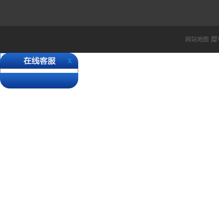
时间，检验检查等一般时效在
最近欧洲国家疫情严重，德
城， 货物经过德国国家都
还请各位客户知悉。 ...
犀
网站地图
X