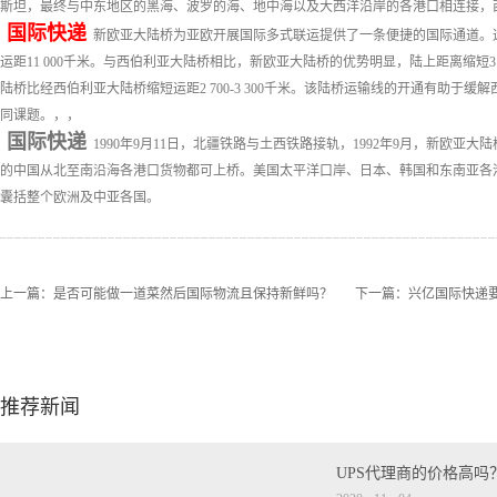
斯坦，最终与中东地区的黑海、波罗的海、地中海以及大西洋沿岸的各港口相连接，西至
国际快递
新欧亚大陆桥为亚欧开展国际多式联运提供了一条便捷的国际通道。远
运距11 000千米。与西伯利亚大陆桥相比，新欧亚大陆桥的优势明显，陆上距离缩短
陆桥比经西伯利亚大陆桥缩短运距2 700-3 300千米。该陆桥运输线的开通有助
同课题。，，
国际快递
1990年9月11日，北疆铁路与土西铁路接轨，1992年9月，新欧
的中国从北至南沿海各港口货物都可上桥。美国太平洋口岸、日本、韩国和东南亚各
囊括整个欧洲及中亚各国。
上一篇：
是否可能做一道菜然后国际物流且保持新鲜吗？
下一篇：
兴亿国际快递
推荐新闻
UPS代理商的价格高吗