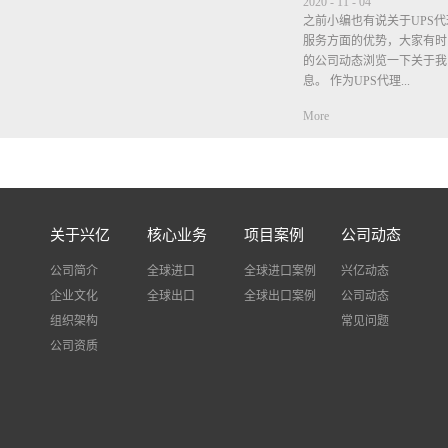
2020
-
11
-
04
之前小编也有说关于UPS
服务方面的优势，大家有时
的公司动态浏览一下关于我
息。 作为UPS代理...
More
商在价格方面肯定是比公布
时，小编也说过很多次，但
的我司都不包清关不包税，
垫付税金，等税单出来是客
不要等税单出来了客户觉得
关于兴亿
核心业务
项目案例
公司动态
个税金是客户需自觉承担有
进口税费，我司只是垫付.作
公司简介
全球进口
全球进口案例
兴亿动态
什么说服务方面比其他公司
企业文化
全球出口
全球出口案例
公司动态
自己去查件出现问题很多快
组织架构
事，而我司不需要客户自己
常见问题
查询物流状态并告诉客户，
公司资质
题，我司也会协助客户解决
多好评。UPS的时效主要
时间，检验检查等一般时效在
最近欧洲国家疫情严重，德
城， 货物经过德国国家都