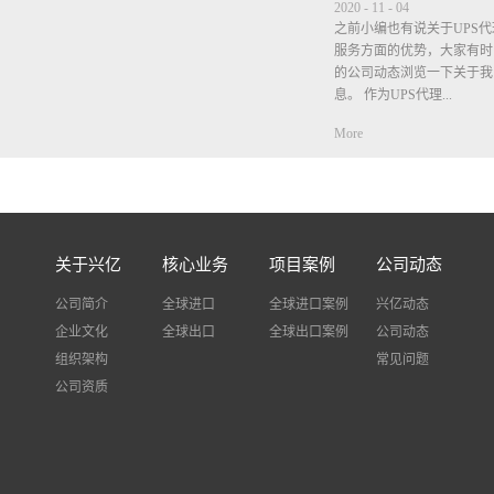
2020
-
11
-
04
之前小编也有说关于UPS
服务方面的优势，大家有时
的公司动态浏览一下关于我
息。 作为UPS代理...
More
商在价格方面肯定是比公布
时，小编也说过很多次，但
的我司都不包清关不包税，
垫付税金，等税单出来是客
不要等税单出来了客户觉得
关于兴亿
核心业务
项目案例
公司动态
个税金是客户需自觉承担有
进口税费，我司只是垫付.作
公司简介
全球进口
全球进口案例
兴亿动态
什么说服务方面比其他公司
企业文化
全球出口
全球出口案例
公司动态
自己去查件出现问题很多快
组织架构
事，而我司不需要客户自己
常见问题
查询物流状态并告诉客户，
公司资质
题，我司也会协助客户解决
多好评。UPS的时效主要
时间，检验检查等一般时效在
最近欧洲国家疫情严重，德
城， 货物经过德国国家都