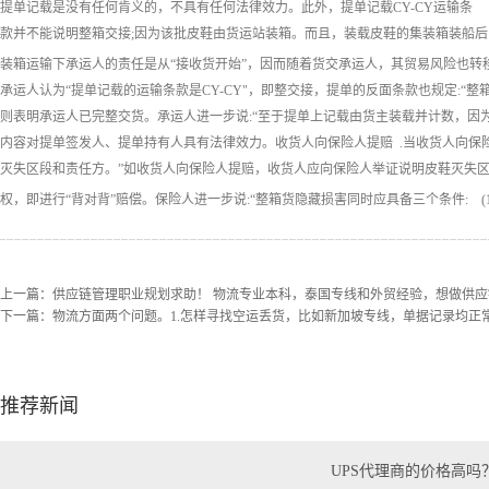
提单记载是没有任何肯义的，不具有任何法律效力。此外，提单记载CY-CY运输条
款并不能说明整箱交接;因为该批皮鞋由货运站装箱。而且，装载皮鞋的集装箱装船
装箱运输下承运人的责任是从“接收货开始”，因而随着货交承运人，其贸易风险也转
承运人认为“提单记载的运输条款是CY-CY"，即整交接，提单的反面条款也规定:
则表明承运人已完整交货。承运人进一步说:“至于提单上记载由货主装载并计数，因
内容对提单签发人、提单持有人具有法律效力。收货人向保险人提赔 .当收货人向保
灭失区段和责任方。”如收货人向保险人提赔，收货人应向保险人举证说明皮鞋灭失
权，即进行“背对背”赔偿。保险人进一步说:“整箱货隐藏损害同时应具备三个条件: (
上一篇：
供应链管理职业规划求助！ 物流专业本科，泰国专线和外贸经验，想做供
下一篇：
物流方面两个问题。1.怎样寻找空运丢货，比如新加坡专线，单据记录均正常
推荐新闻
UPS代理商的价格高吗