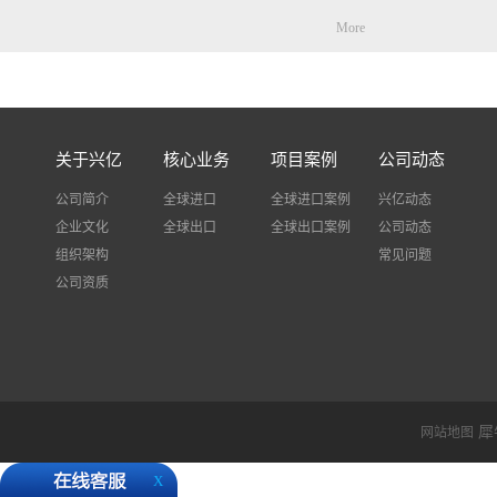
More
商在价格方面肯定是比公布
时，小编也说过很多次，但
的我司都不包清关不包税，
垫付税金，等税单出来是客
不要等税单出来了客户觉得
关于兴亿
核心业务
项目案例
公司动态
个税金是客户需自觉承担有
进口税费，我司只是垫付.作
公司简介
全球进口
全球进口案例
兴亿动态
什么说服务方面比其他公司
企业文化
全球出口
全球出口案例
公司动态
自己去查件出现问题很多快
组织架构
事，而我司不需要客户自己
常见问题
查询物流状态并告诉客户，
公司资质
题，我司也会协助客户解决
多好评。UPS的时效主要
时间，检验检查等一般时效在
最近欧洲国家疫情严重，德
城， 货物经过德国国家都
还请各位客户知悉。 ...
犀
网站地图
X