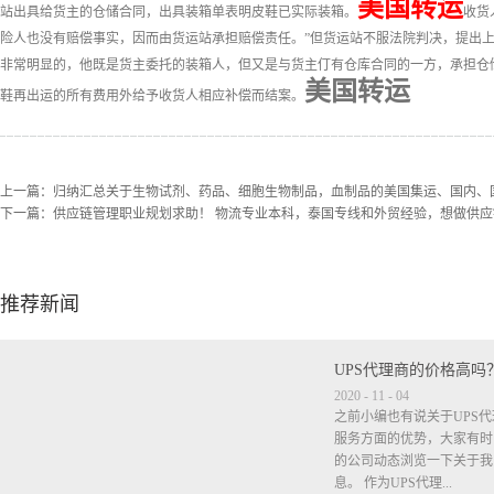
美国转运
站出具给货主的仓储合同，出具装箱单表明皮鞋已实际装箱。
收货
险人也没有赔偿事实，因而由货运站承担赔偿责任。”但货运站不服法院判决，提出
非常明显的，他既是货主委托的装箱人，但又是与货主仃有仓库合同的一方，承担仓
美国转运
鞋再出运的所有费用外给予收货人相应补偿而结案。
上一篇：
归纳汇总关于生物试剂、药品、细胞生物制品，血制品的美国集运、国内、
下一篇：
供应链管理职业规划求助！ 物流专业本科，泰国专线和外贸经验，想做供
推荐新闻
UPS代理商的价格高吗
2020
-
11
-
04
之前小编也有说关于UPS
服务方面的优势，大家有时
的公司动态浏览一下关于我
息。 作为UPS代理...