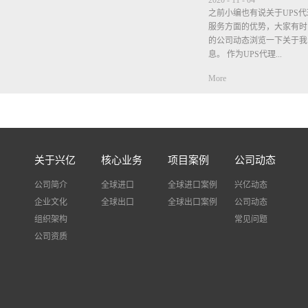
2020
-
11
-
04
之前小编也有说关于UPS
服务方面的优势，大家有时
的公司动态浏览一下关于我
息。 作为UPS代理...
More
商在价格方面肯定是比公布
时，小编也说过很多次，但
的我司都不包清关不包税，
垫付税金，等税单出来是客
不要等税单出来了客户觉得
关于兴亿
核心业务
项目案例
公司动态
个税金是客户需自觉承担有
进口税费，我司只是垫付.作
公司简介
全球进口
全球进口案例
兴亿动态
什么说服务方面比其他公司
企业文化
全球出口
全球出口案例
公司动态
自己去查件出现问题很多快
组织架构
事，而我司不需要客户自己
常见问题
查询物流状态并告诉客户，
公司资质
题，我司也会协助客户解决
多好评。UPS的时效主要
时间，检验检查等一般时效在
最近欧洲国家疫情严重，德
城， 货物经过德国国家都