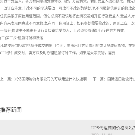
知行一受益人。各方都同意接受该修改书后，方能有效。若由受益人提出修改，首先应
改证应注意:非改不可的坚决要改，可改可不改的酌情处理;不可撤销信用证的修改必
任仍局限于原信用证范围，但它必须不延误地将此情况通知开证行及受益人;受益人
内容来表示同意或不同意修改;在同一信用证上，如有多处需要修改的，原则上应一次
一部分;修改书不能由开证行直接寄给受益人，且必须经原通知行传递方为有效。
(三)第三步:租船订舱和装运
凡是按照CIF和CFR条件成交的出口合同，要由出口方负责租船或订舱装运货物，
CFR条件成交时，卖方应及时办理租船订舱工作。如果是大宗货物，需要
上一篇：
兴亿国际物流有限公司的可以走些什么快递啊
下一篇：
国际进口物流行
推荐新闻
UPS代理商的价格高吗