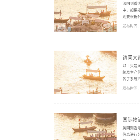
信息滞后
法国到香
中，如果
则要根据
发布时间:
生产和按
保证主产
准确时间
际情况的
请问大
是一个基
以上只是
始起作用
统及生产
各子系统
发布时间:
注人交易
际物流信
I)以及企
成在一起的
国际物
拉机制造
美国到香
远的影响
信息进行