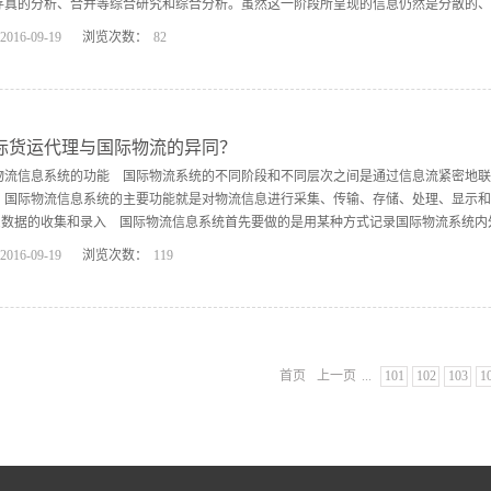
存真的分析、合并等综合研究和综合分析。虽然这一阶段所呈现的信息仍然是分散的、局部
2016
-
09
-
19
浏览次数：
82
反映国际物流的整体状态。美国到香港 (3)信息的评估。在信息综合分析的基础上，
对国际物流运行的指导、控制功能。四、国际物流信息系统的组成 国际物流信息系统
)管理信息子系统，提供物流管理活动信息的功能。 (2)采购信息子系统，提供原材料
统管理储存业务的收发、分拣、摆放、补货、配送等，同时，仓储管理系统还可以进行库存
际货运代理与国际物流的异同？
物流信息系统的功能 国际物流系统的不同阶段和不同层次之间是通过信息流紧密地联
，国际物流信息系统的主要功能就是对物流信息进行采集、传输、存储、处理、显示和
.数据的收集和录入 国际物流信息系统首先要做的是用某种方式记录国际物流系统内外的
2016
-
09
-
19
浏览次数：
119
中起来并转化为国际物流信息系统能够接受的形式输入到系统中去。2.信息的储存数
工作的物流信息这些信息需要暂时存储或永久保存，以供以后应用。3.信息的传播物
能所利用，因而克服空间障碍的信息传播是国际物流信息系统的基本功能之一 兴亿国际
据转化、加工、处理成为物流信息。国际物流信息的处理可以是简单的查询、排序，也
首页
上一页
...
101
102
103
1
一个重要方面。信息处理能力的 5.信息的输出 国际物流信息系统的目的是为各级
系统输出的形...