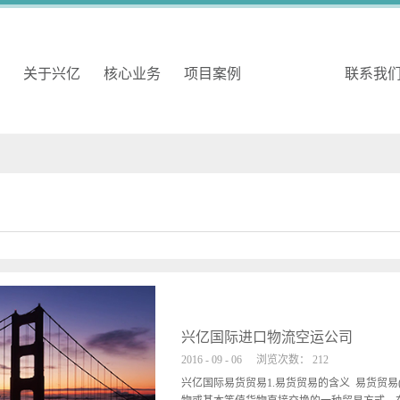
关于兴亿
核心业务
项目案例
公司动态
联系我
际进口物流空运公司
-
06
浏览次数：
212
货贸易1.易货贸易的含义 易货贸易(barter trade)是指买卖双方之间进行的等值货