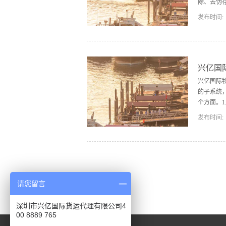
除、去伪
发布时间:
但它能够
程将执行
功能 (1
储管理系
兴亿国
兴亿国际
的子系统
个方面。1
发布时间:
数据，集
系统进行
的物理职
输人的数
统能力的
请您留言
息的理解，
深圳市兴亿国际货运代理有限公司4
00 8889 765