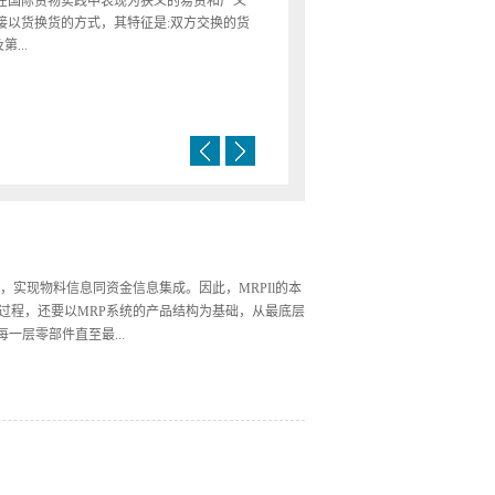
，实现物料信息同资金信息集成。因此，MRPIl的本
生过程，还要以MRP系统的产品结构为基础，从最底层
一层零部件直至最...
发生账务的事务结合起来，不仅说明账务的资金现状，
销售业务集成起来，同供应商或客户的业绩或信誉集
使与生产相关的财务信息直接由生产活动生成。在定义
账)”同“物流可实物账)”的同步和一致，改变了资金