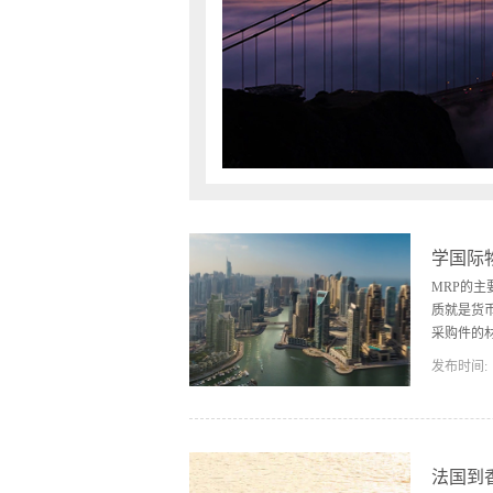
物或基本
的易货两
物价值相
查看更多
三方，即
用。 兴
冲，货款
值不必完
货贸易的
调剂余缺
如此，易
学国际
出本国滞
MRP的
响。 (
贸易的企
质就是货
采购件的
发布时间:
终产品的
而且追溯
成起来，
事务处理
法国到