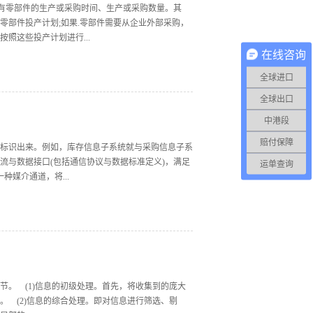
所有零部件的生产或采购时间、生产或采购数量。其
零部件投产计划;如果.零部件需要从企业外部采购，
照这些投产计划进行...
在线咨询
全球进口
生产能力负荷，从而达到物资资源合理配置的目的，
个计算机程序，它能根据有关数据计算出相关物料需求的
全球出口
种资源进行计划与保证的功能;缺乏根据计划实施实
中港段
基础上产生了闭环MRP,法国到香港 闭环MRP就
成且计划是可以接受的和可行的，那么执行职能就开
赔付保障
标识出来。例如，库存信息子系统就与采购信息子系
的供应商和厂方的延期报...
流与数据接口(包括通信协议与数据标准定义)，满足
运单查询
媒介通道，将...
际物流信息进行收集、存储、检索、加工和传递。国
求计划(MRP)、货币形式的物料需求计划(MRP
MRP)是指一种将企业采购物流、生产物流、销售物流集
。自1961年美国的Josph Orlick在一家拖
生和发展对国际物流信息系国际物流统的设计产生了深
。 (1)信息的初级处理。首先，将收集到的庞大
 (2)信息的综合处理。即对信息进行筛选、剔