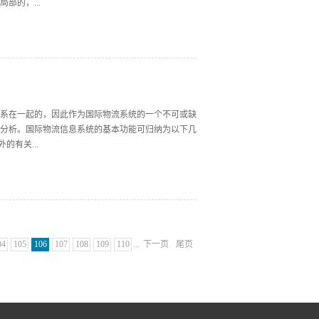
的，...
加强对信息的评估，确定和提出管理决策信息。这个过
一般由以下子系统组成，各子系统又均有自己特有的
采购信息的功能。 (3)仓储管理信息子系统，使用仓
分析与财务系统集成。 (4)库存信息子系统...
系在一起的，因此作为国际物流系统的一个不可或缺
分析。国际物流信息系统的基本功能可归纳为以下几
有关...
据进人系统之后，经过整理和加工，成为支持国际物流
流信息来自国际物流系统内外的有关单元，又要为不同
4.信息的处理国际物流信息系统的基本目标就是将
可以是模型求解的预测。强弱是衡量国际物流信息系
04
105
106
107
108
109
110
...
下一页
尾页
物流人员提供相关的物流信息。为了便于人们对物流信