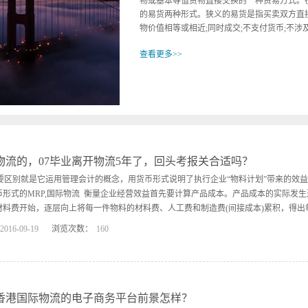
等值货物直接交换的一种贸易方式。在国际货物实践中表现为狭义的易货和广义
种形式。狭义的易货是指买卖双方直接以货换货的方式，其特征是:双方交换的货
等或相近;同时成交;不支付货币;不涉及第...
>>
没有第三者参加。这种易货方式具有很大的局限性，在现代国际贸易中很少采
亿国际 广义的易货是指交易双方对开信用证或将所交换货物的货值记账，互相抵
在一定时期内平衡，逆差部分再以现汇或商品支付。其特征是:一次交换的货物价
全相等;进、出口可以同时进行，也可以先后进行;非现汇交易，不支付货币。2.易
作用 (1)采用易货贸易可以节约外汇，有利于外汇紧缺的国家和企业开展外贸，
，这是易货贸易最大的优点。 (2)易货贸易有利于以进带出，开拓新市场，不仅
货贸易的商品组合通常是软硬搭配，买卖9方既可以购进自己需要的商品，又可带
物流的，07毕业离开物流5年了，回头考报关合适吗？
销的商品. (3)易货贸易基本不必动用外汇，可以避免汇价波动带来的负面影
主要区别就是它运用管理会计的概念，用货币形式说明了执行企业“物料计划”带来的效益
4)易货贸易有利于避开外汇管制和贸易壁垒，扩大成交量。，兴亿国际 (5)进行易货
业可以利用过剩生产能力，增加销售额，节约营销资金，降低
币形式的MRP,国际物流 衡量企业经营效益首先要计算产品成本。产品成本的实际发
材料费开始，逐层向上将每一件物料的材料费、人工费和制造费(间接成本)累积，得出每
2016
-
09
-
19
浏览次数：
160
成本。再进一步结合市场营销，分析各类产品的获利性。MRPII把传统的账务处理同
资金的来龙去脉。例如，将体现债务债权关国际物流系的应付账、应收账同采购业务和
同销售和生产计划集成起来等，按照物料位置、数量或价值变化，定义“事务处理”，
相关的会计科目之间，国际物流按设定的借贷关系，自动转账登录，保证了“资金流(财务
香港国际物流的电子商务平台前景怎样？